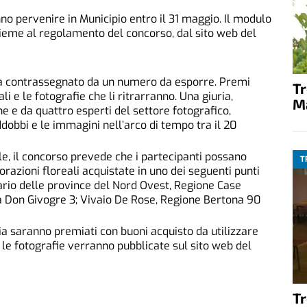
o pervenire in Municipio entro il 31 maggio. Il modulo
nsieme al regolamento del concorso, dal sito web del
arà contrassegnato da un numero da esporre. Premi
T
ali e le fotografie che li ritrarranno. Una giuria,
M
e da quattro esperti del settore fotografico,
ddobbi e le immagini nell’arco di tempo tra il 20
e, il concorso prevede che i partecipanti possano
T
orazioni floreali acquistate in uno dei seguenti punti
ario delle province del Nord Ovest, Regione Case
 Via Don Givogre 3; Vivaio De Rose, Regione Bertona 90
oria saranno premiati con buoni acquisto da utilizzare
 le fotografie verranno pubblicate sul sito web del
T