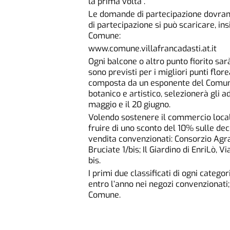
la prima volta”.
Le domande di partecipazione dovrann
di partecipazione si può scaricare, i
Comune:
www.comune.villafrancadasti.at.it
Ogni balcone o altro punto fiorito s
sono previsti per i migliori punti flore
composta da un esponente del Comune 
botanico e artistico, selezionerà gli a
maggio e il 20 giugno.
Volendo sostenere il commercio local
fruire di uno sconto del 10% sulle dec
vendita convenzionati: Consorzio Agr
Bruciate 1/bis; Il Giardino di EnriLò,
bis.
I primi due classificati di ogni categ
entro l’anno nei negozi convenzionati;
Comune.