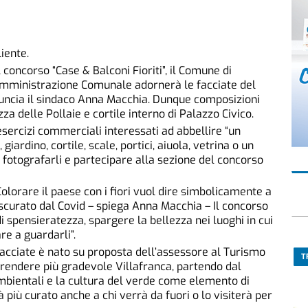
iente.
 concorso “Case & Balconi Fioriti”, il Comune di
’Amministrazione Comunale adornerà le facciate del
nuncia il sindaco Anna Macchia. Dunque composizioni
zza delle Pollaie e cortile interno di Palazzo Civico.
li esercizi commerciali interessati ad abbellire “un
giardino, cortile, scale, portici, aiuola, vetrina o un
à fotografarli e partecipare alla sezione del concorso
Colorare il paese con i fiori vuol dire simbolicamente a
oscurato dal Covid – spiega Anna Macchia – Il concorso
 spensieratezza, spargere la bellezza nei luoghi in cui
re a guardarli”.
 facciate è nato su proposta dell’assessore al Turismo
T
“rendere più gradevole Villafranca, partendo dal
mbientali e la cultura del verde come elemento di
rà più curato anche a chi verrà da fuori o lo visiterà per