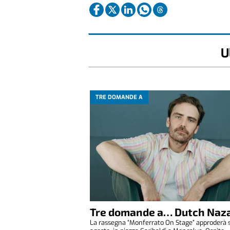
U
TRE DOMANDE A
Tre domande a… Dutch Naza
La rassegna “Monferrato On Stage” approderà 