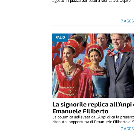
agosto in piazza Garibaldi a Moncalvo. Ospite ..
7 AGOS
PALIO
La signorile replica all’Anpi 
Emanuele Filiberto
La polemica sollevata dall'Anpi circa la presen
ritenuta inopportuna di Emanuele Filiberto di S
7 AGOS