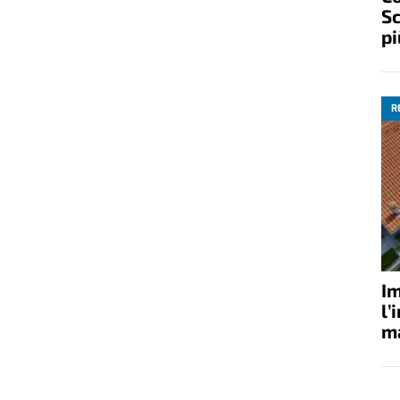
Sc
pi
R
Im
l’
ma