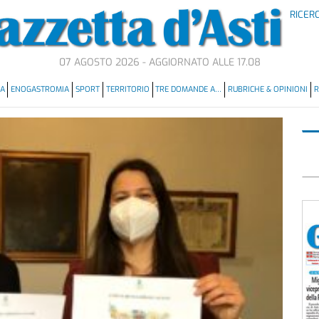
RICER
07 AGOSTO 2026 - AGGIORNATO ALLE 17.08
MA
ENOGASTROMIA
SPORT
TERRITORIO
TRE DOMANDE A…
RUBRICHE & OPINIONI
R