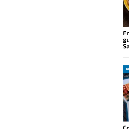
Fr
gu
S
R
C