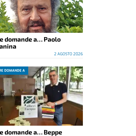
re domande a… Paolo
anina
2 AGOSTO 2026
RE DOMANDE A
re domande a… Beppe