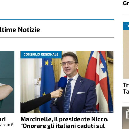
G
T
ltime Notizie
CONSIGLIO REGIONALE
T
Ta
ri
Marcinelle, il presidente Nicco:
“Onorare gli italiani caduti sul
sabato 8