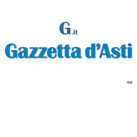
Gazzetta d'Asti s.r.l.Via Monsignor Umberto Rossi, 6 P.IVA-C.F. 01542300056