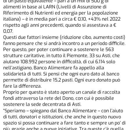
di un pasto equivalente – pari a un mix di 500 g di
alimenti in base ai LARN (Livelli di Assunzione di
Riferimento di Nutrienti ed energia per la popolazione
italiana) – è in media pari a circa € 0,10, +43% nel 2022
rispetto agli anni precedenti, quando si assestava a €
0,07.
Questi due fattori insieme (riduzione cibo, aumento costi)
fanno pensare che si andrà incontro a un periodo difficile.
Per questo, per poter continuare a sostenere le 563
strutture caritative, in tutto il Piemonte, 33 su Asti, che
aiutano 108.992 persone in difficoltà, di cui 6.114 solo
nell’astigiano, Banco Alimentare fa appello alla
solidarietà di tutti. Si pensi che ogni euro dato al banco
permette di distribuire 15,2 pasti. Ogni euro donato può
fare la differenza.
Proprio per questo è stato aperto un canale di raccolta
fondi attraverso la rete del Dono, con cui è possibile
sostenere la sede decentrata di Asti.
“Speriamo – spiegano dal Banco Alimentare – con l’aiuto
di tutti, donatori e istituzioni, che anche in questo nuovo
spazio si possa continuare a fare tanto e sempre un po’ di
più, grazie anche a nuove iniziative. Tra queste c’è quella