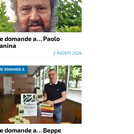
re domande a… Paolo
anina
2 AGOSTO 2026
RE DOMANDE A
re domande a… Beppe