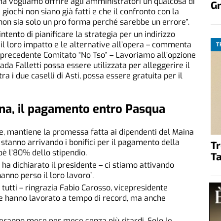
ma vogliamo offrire agli amministratori un qualcosa di
G
 giochi non siano già fatti e che il confronto con la
 non sia solo un pro forma perché sarebbe un errore”.
intento di pianificare la strategia per un indirizzo
, il loro impatto e le alternative all’opera – commenta
T
l precedente Comitato “No Tso” – Lavoriamo all’opzione
ada Falletti possa essere utilizzata per alleggerire il
tra i due caselli di Asti, possa essere gratuita per il
ina, il pagamento entro Pasqua
ne, mantiene la promessa fatta ai dipendenti del Maina
 stanno arrivando i bonifici per il pagamento della
T
oè l’80% dello stipendio.
Ta
ha dichiarato il presidente – ci stiamo attivando
anno perso il loro lavoro”.
i tutti – ringrazia Fabio Carosso, vicepresidente
che hanno lavorato a tempo di record, ma anche
veranno mese per mese senza più ritardi. Solo le