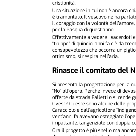
cristianità.
Una situazione in cui non è ancora chi
è tramontato. Il vescovo ne ha parlat
il coraggio con la volontà dell’amore
per la Pasqua di quest’anno.
Effettivamente a vedere i sacerdoti e 
“truppe” di quindici anni fa c’è da tr
consapevolezza che occorra un piglio 
ottimismo, si respira nell’aria.
Rinasce il comitato del N
Si presenta la progettazione per la n
“No” all’opera. Perché invece di devas
offerte da strada Falletti o si rende g
Ovest? Queste sono alcune delle propo
Caracciolo e dall’agricoltore “indige
vent’anni fa avevano osteggiato l’ope
impattante: tangenziale con doppia co
Ora il progetto è più snello ma ancora