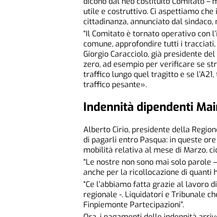
dicono dal neo costituito Comitato – 
utile e costruttivo. Ci aspettiamo che i
cittadinanza, annunciato dal sindaco,
“Il Comitato è tornato operativo con l’
comune, approfondire tutti i tracciati
Giorgio Caracciolo, già presidente de
zero, ad esempio per verificare se str
traffico lungo quel tragitto e se l’A21, 
traffico pesante».
Indennità dipendenti Ma
Alberto Cirio, presidente della Regio
di pagarli entro Pasqua: in queste ore
mobilità relativa al mese di Marzo, ci
“Le nostre non sono mai solo parole – 
anche per la ricollocazione di quanti h
“Ce l’abbiamo fatta grazie al lavoro d
regionale -. Liquidatori e Tribunale 
Finpiemonte Partecipazioni”.
Ora, i pagamenti delle indennità arri