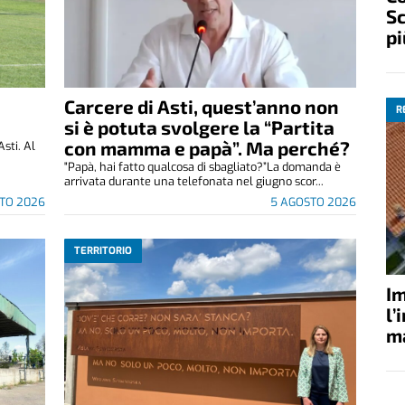
Sc
pi
Carcere di Asti, quest’anno non
R
si è potuta svolgere la “Partita
con mamma e papà”. Ma perché?
Asti. Al
"Papà, hai fatto qualcosa di sbagliato?”La domanda è
arrivata durante una telefonata nel giugno scor...
TO 2026
5 AGOSTO 2026
TERRITORIO
Im
l’
ma