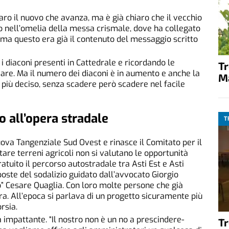
aro il nuovo che avanza, ma è già chiaro che il vecchio
o nell’omelia della messa crismale, dove ha collegato
, ma questo era già il contenuto del messaggio scritto
i diaconi presenti in Cattedrale e ricordando le
T
emare. Ma il numero dei diaconi è in aumento e anche la
M
più deciso, senza scadere però scadere nel facile
o all’opera stradale
T
uova Tangenziale Sud Ovest e rinasce il Comitato per il
tare terreni agricoli non si valutano le opportunità
ratuito il percorso autostradale tra Asti Est e Asti
ste del sodalizio guidato dall’avvocato Giorgio
no” Cesare Quaglia. Con loro molte persone che già
ra. All’epoca si parlava di un progetto sicuramente più
rsia.
 impattante. “Il nostro non è un no a prescindere-
T