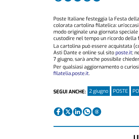
Poste Italiane festeggia la Festa dell
colorata cartolina filatelica: un’occas
modo originale una giornata speciale 
custodire nel tempo un ricordo della f
La cartolina può essere acquistata (cos
Asti Dante e online sul sito
poste.it
; n
7 giugno, sarà anche possibile chieder
Per qualsiasi aggiornamento o curiosit
filatelia.poste.it
.
2 giugno
POSTE
PO
SEGUI ANCHE:
U