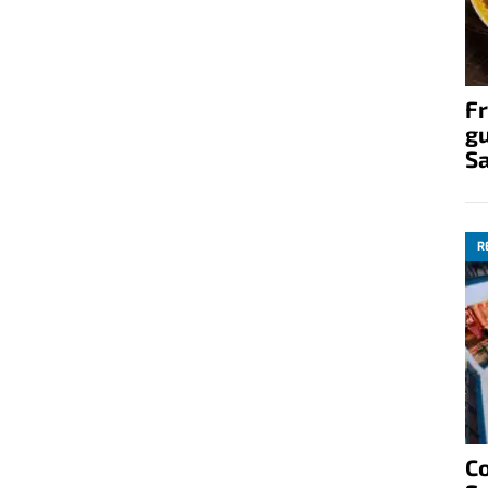
Fr
gu
S
R
C