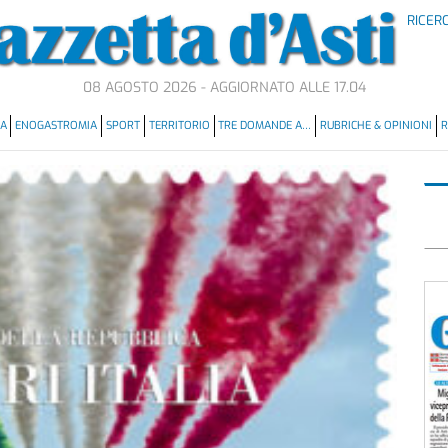
RICER
08 AGOSTO 2026 - AGGIORNATO ALLE 17.04
MA
ENOGASTROMIA
SPORT
TERRITORIO
TRE DOMANDE A…
RUBRICHE & OPINIONI
R