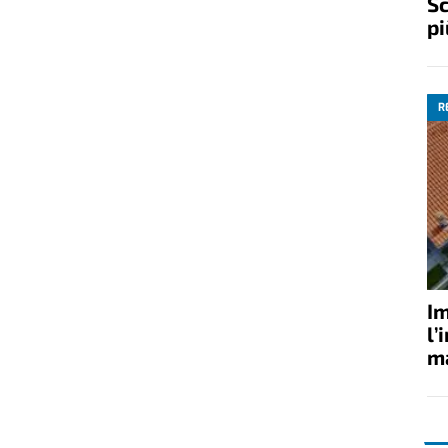
Sc
pi
R
Im
l’
ma