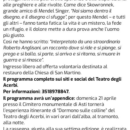
alle preghiere e alle rivolte. Come dice Skowronnek,
grande amico di Mendel Singer,
“Noi siamo dentro il
disegno, e il disegno ci sfugge”,
per questo Mendel – e tutti
gli altri – fanno tanta fatica: la vita è un mistero, la fede
un rifugio, e il dolore mette a dura prova anche l’uomo
più giusto.
Così ne hanno scritto:
“Interpretato da uno straordinario
Roberto Anglisani, un racconto dove si ride e si piange, si
prega e si balla, si parte, si arriva e si ritorna, si muore in
guerra e si rinasce”.
Ingresso libero ad offerta volontaria destinata al
restauro della Chiesa di San Martino.
Il programma completo sui siti e social del Teatro degli
Acerbi.
Per informazioni: 3518978847.
Il programma avrà un’appendice:
domenica 21 aprile
presso il Cimitero monumentale di Asti tornerà
l’esperienza itinerante di “Dormono sulle colline” del
Teatro degli Acerbi, in vari orari dall’alba, al tramonto,
alla notte.
La rassegna, giunta alla sua settima edizione, è realizzata