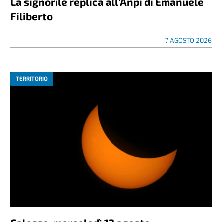
La signorile replica all’Anpi di Emanuele
Filiberto
7 AGOSTO 2026
TERRITORIO