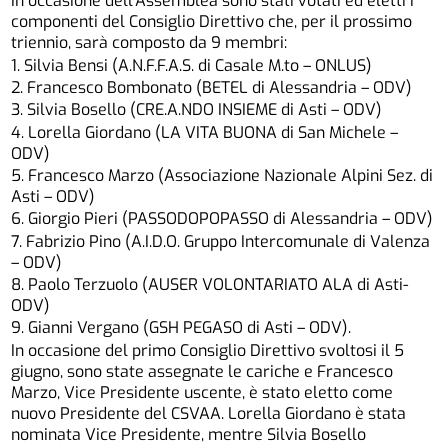
In occasione dell’Assemblea sono stati votati ed eletti i
componenti del Consiglio Direttivo che, per il prossimo
triennio, sarà composto da 9 membri:
1. Silvia Bensi (A.N.F.F.A.S. di Casale M.to – ONLUS)
2. Francesco Bombonato (BETEL di Alessandria – ODV)
3. Silvia Bosello (CRE.A.NDO INSIEME di Asti – ODV)
4. Lorella Giordano (LA VITA BUONA di San Michele –
ODV)
5. Francesco Marzo (Associazione Nazionale Alpini Sez. di
Asti – ODV)
6. Giorgio Pieri (PASSODOPOPASSO di Alessandria – ODV)
7. Fabrizio Pino (A.I.D.O. Gruppo Intercomunale di Valenza
– ODV)
8. Paolo Terzuolo (AUSER VOLONTARIATO ALA di Asti-
ODV)
9. Gianni Vergano (GSH PEGASO di Asti – ODV).
In occasione del primo Consiglio Direttivo svoltosi il 5
giugno, sono state assegnate le cariche e Francesco
Marzo, Vice Presidente uscente, è stato eletto come
nuovo Presidente del CSVAA. Lorella Giordano è stata
nominata Vice Presidente, mentre Silvia Bosello