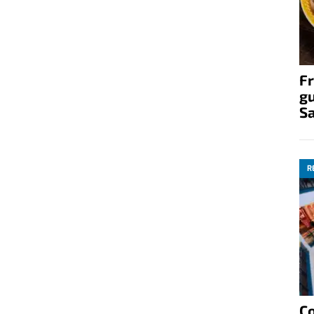
Fr
gu
S
R
C