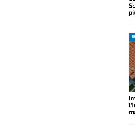
Sc
pi
R
Im
l’
ma