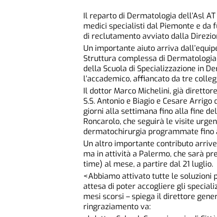
Il reparto di Dermatologia dell’Asl AT 
medici specialisti dal Piemonte e da 
di reclutamento avviato dalla Direzion
Un importante aiuto arriva dall’equipe
Struttura complessa di Dermatologia S
della Scuola di Specializzazione in De
l’accademico, affiancato da tre collegh
Il dottor Marco Michelini, già diretto
S.S. Antonio e Biagio e Cesare Arrigo 
giorni alla settimana fino alla fine de
Roncarolo, che seguirà le visite urgen
dermatochirurgia programmate fino
Un altro importante contributo arriver
ma in attività a Palermo, che sarà pr
time) al mese, a partire dal 21 luglio.
<Abbiamo attivato tutte le soluzioni p
attesa di poter accogliere gli special
mesi scorsi – spiega il direttore gene
ringraziamento va: