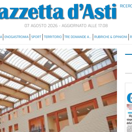
RICER
07 AGOSTO 2026 - AGGIORNATO ALLE 17.08
MA
ENOGASTROMIA
SPORT
TERRITORIO
TRE DOMANDE A…
RUBRICHE & OPINIONI
R