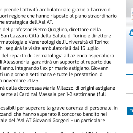
riprende l’attività ambulatoriale grazie all’arrivo di
fuori regione che hanno risposto al piano straordinario
e strategica dell’Asl AT.
 del professor Pietro Quaglino, direttore della
an Lazzaro-Città della Salute di Torino e direttore
rmatologia e Venereologi dell’Università di Torino:
i, seguirà le visite ambulatoriali dal 15 luglio.
re del reparto di Dermatologia all’azienda ospedaliera
di Alessandria, garantirà un supporto al reparto due
ll’anno, integrando l’ex primario astigiano, Giovanni
ti un giorno a settimana e tutte le prestazioni di
 a novembre 2025.
à dalla dottoressa Maria Milazzo, di origini astigiane
esente al Cardinal Massaia per 1-2 settimane (full
ossibili per superare la grave carenza di personale, in
T
izzandi che hanno superato il concorso bandito nei
rale dell’Asl AT Giovanni Gorgoni – un particolare