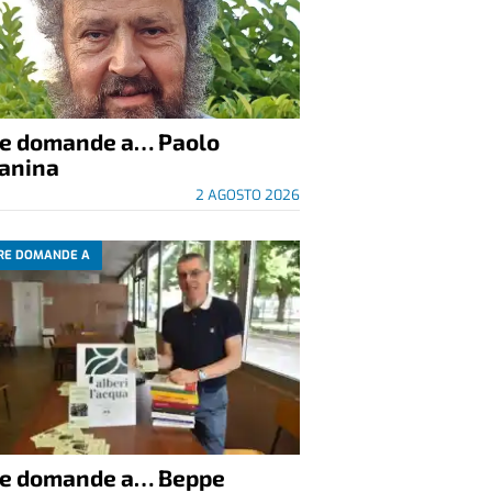
re domande a… Paolo
anina
2 AGOSTO 2026
RE DOMANDE A
re domande a… Beppe