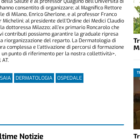
 della Salute e al professor Quaglino dell’Università di
 hanno consentito di organizzare; al Magnifico Rettore
le di Milano, Enrico Gherlone, e al professor Franco
or Michelini; al presidente dell’Ordine dei Medici Claudio
 la dottoressa Milazzo; all’ex primario Roncarolo che
ovi contributi possiamo garantire la graduale ripresa
T
pia riorganizzazione del reparto. La Dermatologia di
M
tura complessa e l’attivazione di percorsi di formazione
un punto di riferimento per la nostra collettività>,
 AT.
T
SAIA
DERMATOLOGIA
OSPEDALE
ltime Notizie
T