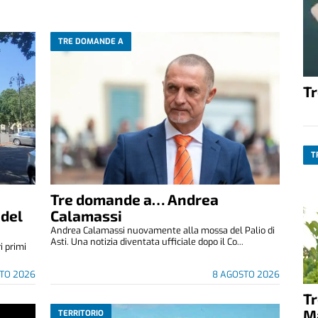
TRE DOMANDE A
T
T
Tre domande a… Andrea
 del
Calamassi
Andrea Calamassi nuovamente alla mossa del Palio di
Asti. Una notizia diventata ufficiale dopo il Co...
i primi
TO 2026
8 AGOSTO 2026
T
M
TERRITORIO