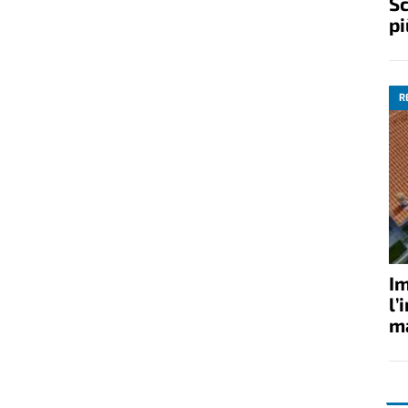
Sc
pi
R
Im
l’
ma