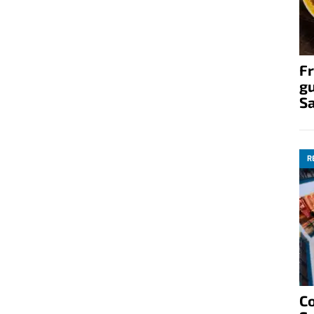
Fr
gu
S
R
C