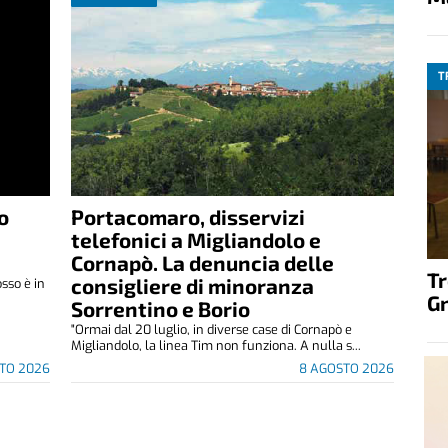
T
o
Portacomaro, disservizi
telefonici a Migliandolo e
Cornapò. La denuncia delle
T
consigliere di minoranza
osso è in
G
Sorrentino e Borio
"Ormai dal 20 luglio, in diverse case di Cornapò e
Migliandolo, la linea Tim non funziona. A nulla s...
TO 2026
8 AGOSTO 2026