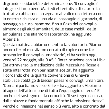
di grande solidarietà e determinazione. “Il convoglio è
integro, stiamo bene. Martedì el tentativo di riaprire la
trattativa abbiamo consegnato al valico una lettera con
la nostra richiesta di una via di passaggio di garanzia, di
passaggio sicuro insomma, fino a Gaza del convoglio,
almeno degli aiuti umanitari, delle case mobili, delle
ambulanze che stiamo trasportando”, ha aggiunto
Alberizia.
Questa mattina abbiamo risentito la volontaria: “Siamo
ancora fermi ma stiamo cercato di capire come far
proseguire il convoglio umanitario”, ci ha scritto oggi,
venerdì 22 maggio, alle 9.45. “L’interlocuzione con la Libia
Est attraverso la mediazione della Mezzaluna Rossa è
stata interrotta, non per nostra scelta”, ha aggiunto
ricordando che la quarta convenzione di Ginevra
stabilisce l’obbligo di lasciar passare convogli umanitari.
“Domani partiamo verso Sirte – ha aggiunto -. Abbiamo
bisogno dell’attenzione di tutto l’equipaggio di terra”. E
anche del sostegno della comunità: “Il sostegno da casa,
dalle piazze è fondamentale affinché la missione riesca”.
Perché di missione nel senso più vero, alto e concreto del