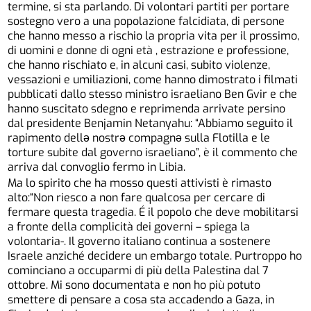
termine, si sta parlando. Di volontari partiti per portare
sostegno vero a una popolazione falcidiata, di persone
che hanno messo a rischio la propria vita per il prossimo,
di uomini e donne di ogni età , estrazione e professione,
che hanno rischiato e, in alcuni casi, subito violenze,
vessazioni e umiliazioni, come hanno dimostrato i filmati
pubblicati dallo stesso ministro israeliano Ben Gvir e che
hanno suscitato sdegno e reprimenda arrivate persino
dal presidente Benjamin Netanyahu: “Abbiamo seguito il
rapimento dellə nostrə compagnə sulla Flotilla e le
torture subite dal governo israeliano”, è il commento che
arriva dal convoglio fermo in Libia.
Ma lo spirito che ha mosso questi attivisti è rimasto
alto:“Non riesco a non fare qualcosa per cercare di
fermare questa tragedia. É il popolo che deve mobilitarsi
a fronte della complicità dei governi – spiega la
volontaria-. Il governo italiano continua a sostenere
Israele anziché decidere un embargo totale. Purtroppo ho
cominciano a occuparmi di più della Palestina dal 7
ottobre. Mi sono documentata e non ho più potuto
smettere di pensare a cosa sta accadendo a Gaza, in