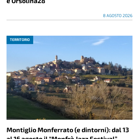
e Orsolina28
8 AGOSTO 2026
TERRITORIO
Montiglio Monferrato (e dintorni): dal 13
al 16 agosto il “Monfrà Jazz Festival”