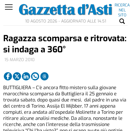
RICERCA
NEL
SITO
10 AGOSTO 2026 - AGGIORNATO ALLE 14.51
Ragazza scomparsa e ritrovata:
si indaga a 360°
15 MARZO 2010
BUTTIGLIERA – C’è ancora fitto mistero sulla giovane
marocchina scomparsa da Buttigliera il 25 gennaio e
trovata sabato, dopo quasi due mesi, dal padre in una via
del centro di Torino. Assija El Mijbber, 17 anni appena
compiuti, era andata all’ospedale Molinette a Torino per
ritirare alcune analisi mediche. Da allora, nonostante le
ricerche, anche con l’interesse della trasmissione
televisiva “Chi l’ha visto?”, non si erano avute più notizie.