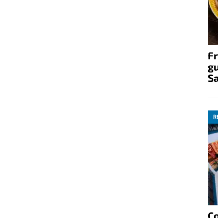
Fr
gu
S
R
C