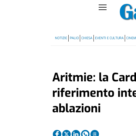
NOTIZIE
PALIO
CHIESA
EVENTI E CULTURA
CINE
Aritmie: la Car
riferimento int
ablazioni