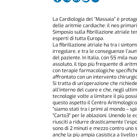
La Cardiologia del “Massaia” è protag
delle aritmie cardiache: il neo primari
Simposio sulla fibrillazione atriale te
esperti di tutta Europa.
La fibrillazione atriale ha tra i sinto
irregolare, e tra le conseguenze l’aum
del paziente. In Italia, con 55 mila nu
assoluto, il tipo più frequente di arit
con terapie farmacologiche specifiche
affrontato con un intervento chirurgico
Si tratta di un’operazione che richiede
all’interno del cuore e che, negli ult
tecnologie volte a limitare il più poss
questo aspetto il Centro Aritmologico,
“siamo stati tra i primi al mondo – sp
“Carto3” per le ablazioni. Unendo le e
riusciti a ridurre drasticamente l’espo
sono di 2 minuti e mezzo contro uno s
anche la più ampia casistica a livello 