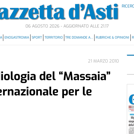
RICER
06 AGOSTO 2026 - AGGIORNATO ALLE 21.17
MA
ENOGASTROMIA
SPORT
TERRITORIO
TRE DOMANDE A…
RUBRICHE & OPINIONI
R
21 MARZO 2010
diologia del “Massaia”
ernazionale per le