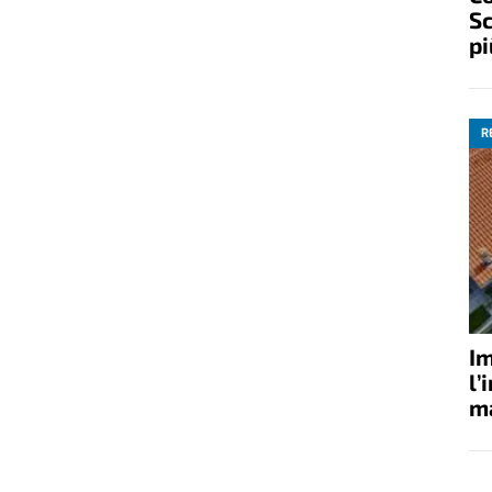
Sc
pi
R
Im
l’
ma