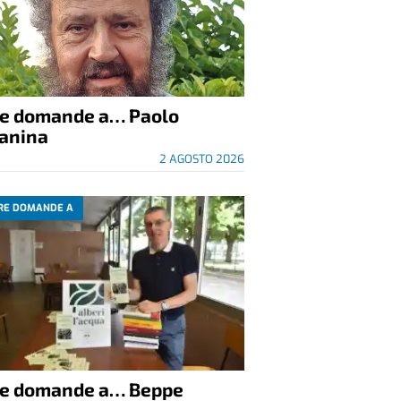
re domande a… Paolo
anina
2 AGOSTO 2026
RE DOMANDE A
re domande a… Beppe