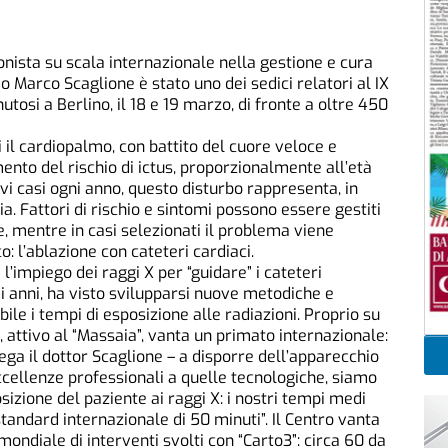
onista su scala internazionale nella gestione e cura
o Marco Scaglione è stato uno dei sedici relatori al IX
nutosi a Berlino, il 18 e 19 marzo, di fronte a oltre 450
mi il cardiopalmo, con battito del cuore veloce e
ento del rischio di ictus, proporzionalmente all’età
ovi casi ogni anno, questo disturbo rappresenta, in
mia. Fattori di rischio e sintomi possono essere gestiti
, mentre in casi selezionati il problema viene
: l’ablazione con cateteri cardiaci.
 l’impiego dei raggi X per “guidare” i cateteri
imi anni, ha visto svilupparsi nuove metodiche e
ibile i tempi di esposizione alle radiazioni. Proprio su
 attivo al “Massaia”, vanta un primato internazionale:
iega il dottor Scaglione – a disporre dell’apparecchio
ccellenze professionali a quelle tecnologiche, siamo
sizione del paziente ai raggi X: i nostri tempi medi
tandard internazionale di 50 minuti”. Il Centro vanta
mondiale di interventi svolti con “Carto3”: circa 60 da