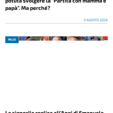
potuta svolgere la “Partita con mamma e
papà”. Ma perché?
5 AGOSTO 2026
PALIO
La signorile replica all’Anpi di Emanuele