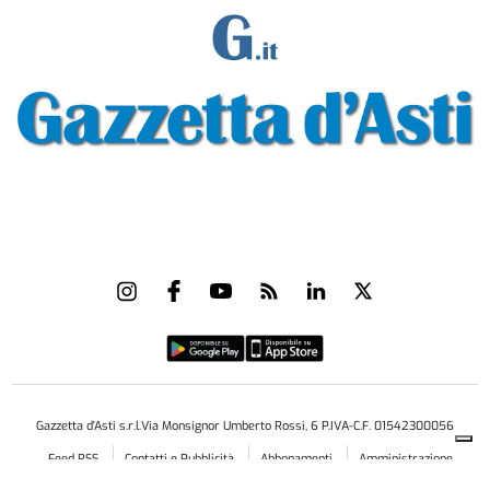
Gazzetta d'Asti s.r.l.Via Monsignor Umberto Rossi, 6 P.IVA-C.F. 01542300056
Feed RSS
Contatti e Pubblicità
Abbonamenti
Amministrazione
trasparente
Norme Editoriali
Privacy Policy
Cookie Policy