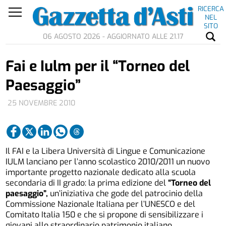
RICERCA
NEL
SITO
06 AGOSTO 2026 - AGGIORNATO ALLE 21.17
Fai e Iulm per il “Torneo del
Paesaggio”
25 NOVEMBRE 2010
Il FAI e la Libera Università di Lingue e Comunicazione
IULM lanciano per l’anno scolastico 2010/2011 un nuovo
importante progetto nazionale dedicato alla scuola
secondaria di II grado: la prima edizione del
“Torneo del
paesaggio”,
un’iniziativa che gode del patrocinio della
Commissione Nazionale Italiana per l’UNESCO e del
Comitato Italia 150 e che si propone di sensibilizzare i
giovani allo straordinario patrimonio italiano.