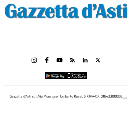
Gazzetta d'Asti s.r.l.Via Monsignor Umberto Rossi, 6 P.IVA-C.F. 01542300056
Feed RSS
Contatti e Pubblicità
Abbonamenti
Amministrazione
trasparente
Norme Editoriali
Privacy Policy
Cookie Policy
Condizioni di Utilizzo