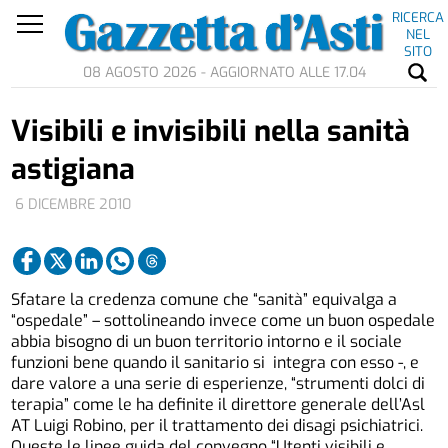
RICERCA
NEL
SITO
08 AGOSTO 2026 - AGGIORNATO ALLE 17.04
Visibili e invisibili nella sanità
astigiana
6 DICEMBRE 2010
Sfatare la credenza comune che “sanità” equivalga a
“ospedale” – sottolineando invece come un buon ospedale
abbia bisogno di un buon territorio intorno e il sociale
funzioni bene quando il sanitario si integra con esso -, e
dare valore a una serie di esperienze, “strumenti dolci di
terapia” come le ha definite il direttore generale dell’Asl
AT Luigi Robino, per il trattamento dei disagi psichiatrici.
Queste le linee guida del convegno “Utenti visibili e