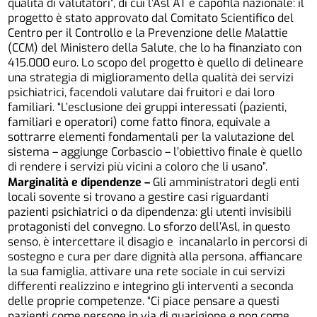
qualità di valutatori”, di cui l’Asl AT è capofila nazionale: il
progetto è stato approvato dal Comitato Scientifico del
Centro per il Controllo e la Prevenzione delle Malattie
(CCM) del Ministero della Salute, che lo ha finanziato con
415.000 euro. Lo scopo del progetto è quello di delineare
una strategia di miglioramento della qualità dei servizi
psichiatrici, facendoli valutare dai fruitori e dai loro
familiari. “L’esclusione dei gruppi interessati (pazienti,
familiari e operatori) come fatto finora, equivale a
sottrarre elementi fondamentali per la valutazione del
sistema – aggiunge Corbascio – l’obiettivo finale è quello
di rendere i servizi più vicini a coloro che li usano”.
Marginalità e dipendenze –
Gli amministratori degli enti
locali sovente si trovano a gestire casi riguardanti
pazienti psichiatrici o da dipendenza: gli utenti invisibili
protagonisti del convegno. Lo sforzo dell’Asl, in questo
senso, è intercettare il disagio e incanalarlo in percorsi di
sostegno e cura per dare dignità alla persona, affiancare
la sua famiglia, attivare una rete sociale in cui servizi
differenti realizzino e integrino gli interventi a seconda
delle proprie competenze. “Ci piace pensare a questi
pazienti come persone in via di guarigione e non come