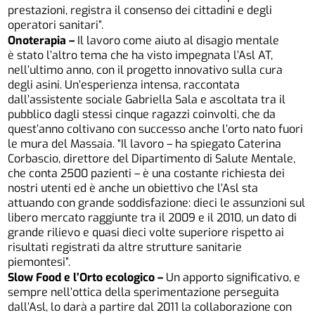
prestazioni, registra il consenso dei cittadini e degli
operatori sanitari”.
Onoterapia –
Il lavoro come aiuto al disagio mentale
è stato l’altro tema che ha visto impegnata l’Asl AT,
nell’ultimo anno, con il progetto innovativo sulla cura
degli asini. Un’esperienza intensa, raccontata
dall’assistente sociale Gabriella Sala e ascoltata tra il
pubblico dagli stessi cinque ragazzi coinvolti, che da
quest’anno coltivano con successo anche l’orto nato fuori
le mura del Massaia. “Il lavoro – ha spiegato Caterina
Corbascio, direttore del Dipartimento di Salute Mentale,
che conta 2500 pazienti – è una costante richiesta dei
nostri utenti ed è anche un obiettivo che l’Asl sta
attuando con grande soddisfazione: dieci le assunzioni sul
libero mercato raggiunte tra il 2009 e il 2010, un dato di
grande rilievo e quasi dieci volte superiore rispetto ai
risultati registrati da altre strutture sanitarie
piemontesi”.
Slow Food e l’Orto ecologico –
Un apporto significativo, e
sempre nell’ottica della sperimentazione perseguita
dall’Asl, lo darà a partire dal 2011 la collaborazione con