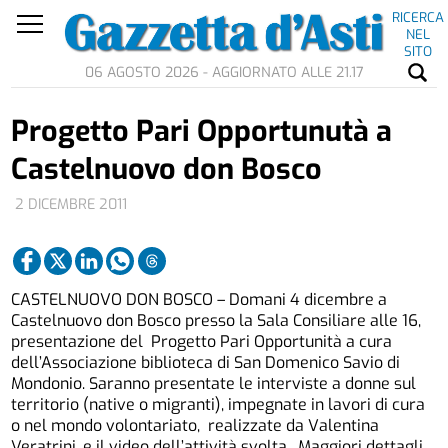
RICERCA
NEL
SITO
06 AGOSTO 2026 - AGGIORNATO ALLE 21.17
Progetto Pari Opportunutà a
Castelnuovo don Bosco
2 DICEMBRE 2011
CASTELNUOVO DON BOSCO – Domani 4 dicembre a
Castelnuovo don Bosco presso la Sala Consiliare alle 16,
presentazione del Progetto Pari Opportunità a cura
dell’Associazione biblioteca di San Domenico Savio di
Mondonio. Saranno presentate le interviste a donne sul
territorio (native o migranti), impegnate in lavori di cura
o nel mondo volontariato, realizzate da Valentina
Veratrini, e il video dell’attività svolta. Maggiori dettagli