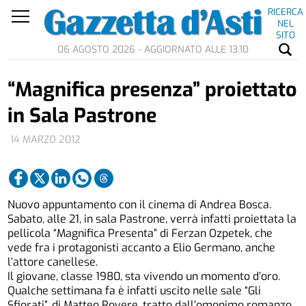
RICERCA
NEL
SITO
06 AGOSTO 2026 - AGGIORNATO ALLE 13.10
“Magnifica presenza” proiettato
in Sala Pastrone
14 MARZO 2012
Nuovo appuntamento con il cinema di Andrea Bosca.
Sabato, alle 21, in sala Pastrone, verrà infatti proiettata la
pellicola “Magnifica Presenta” di Ferzan Ozpetek, che
vede fra i protagonisti accanto a Elio Germano, anche
l’attore canellese.
Il giovane, classe 1980, sta vivendo un momento d’oro.
Qualche settimana fa è infatti uscito nelle sale “Gli
Sfiorati”, di Matteo Rovere, tratto dall’omonimo romanzo