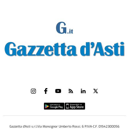
Gazzetta d'Asti s.r.l.Via Monsignor Umberto Rossi, 6 P.IVA-C.F. 01542300056