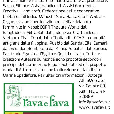
rintracciabile e trasparente dallo scaffale al produttore.
Sasha, Silence, Asha Handicraft, Assisi Garments,
Creative Handicraft, Federazione delle cooperative
tibetane dall’India; Manushi, Sana Hastakala e WSDO –
Organizzazione per lo sviluppo dell’artigianato
femminile in NepaI; CORR The Jute Works dal
Bangladesh, Mitra Bali dall’Indonesia, Craft Link dal
Vietnam, Thai Tribal dalla Thailandia, CCAP – comunità
artigiane delle Filippine, Pueblo dal Sur dal Cile, Camari
dall’Ecuador, Bombolulu dal Kenia, Sabahar dall’Etiopia,
Fair trade Egypt dall’Egitto e Quid dall’Italia. Tutte le
creazioni Auteurs du Monde sono prodotte secondo i
principi del Commercio Equo e Solidale ed è il progetto
moda di Altromercato con la direzione della stilista
Marina Spadafora.
Per ulteriori informazioni: Bottega
AltroMercato,
via Cavour 83,
Asti. Tel. 0141-
321869
info@ravafava.it
www.ravafava.it