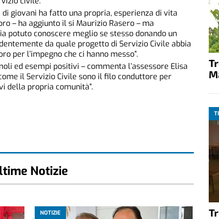
izio civile.
 di giovani ha fatto una propria, esperienza di vita
ro – ha aggiunto il si Maurizio Rasero – ma
bia potuto conoscere meglio se stesso donando un
ndentemente da quale progetto di Servizio Civile abbia
 loro per l’impegno che ci hanno messo”.
T
imoli ed esempi positivi – commenta l’assessore Elisa
M
come il Servizio Civile sono il filo conduttore per
ivi della propria comunità”.
T
ltime Notizie
T
NOTIZIE