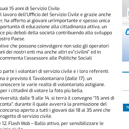
uoi 15 anni di Servizio Civile.
 il lavoro dell’Ufficio del Servizio Civile e grazie anche
er, ha offerto ai giovani un’importante e spesso unica
portunità di educazione alla cittadinanza attiva, un
ce più deboli della società contribuendo allo sviluppo
ostro Paese.
ative che possono coinvolgere non solo gli operatori
i dei nostri enti ma anche altri ex”civilini” ed in
, commenta l’assessore alle Politiche Sociali
rte i volontari di servizio civile e i loro referenti.
è previsto il Tavolontariaro (dalle 17), un
noscere le varie realtà di volontariato astigiane.
er i cittadini di votare la foto più bella.
versità, dalle 9 alle 14, si terrà il convegno “15 anni di
acconta”, durante il quale avverrà la premiazione del
T
 concorso aperto a tutti i giovani dai 18 ai 35 anni che
getto di servizio civile.
e 12, Flash Mob – Ballo attivo, per sensibilizzare le