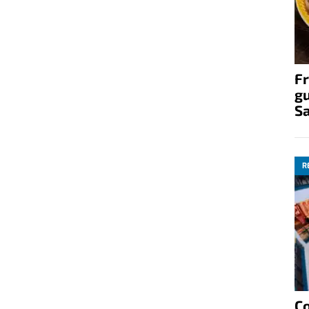
Fr
gu
S
R
C