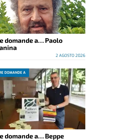
re domande a… Paolo
anina
2 AGOSTO 2026
RE DOMANDE A
re domande a… Beppe