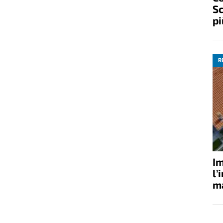
Sc
pi
R
Im
l’
ma