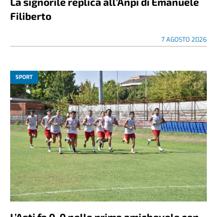
La signorile replica all’Anpi di Emanuele
Filiberto
7 AGOSTO 2026
SPORT
L’Asti fa 0-0 nella prima amichevole con