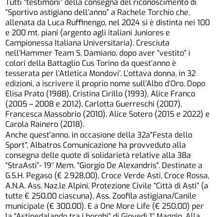
Tutti “testimoni” della consegna del riconoscimento di
“Sportivo astigiano dell’anno” a Rachele Torchio che,
allenata da Luca Ruffinengo, nel 2024 si è distinta nei 100
e 200 mt. piani (argento agli italiani Juniores e
Campionessa Italiana Universitaria). Cresciuta
nell’Hammer Team S. Damiano, dopo aver “vestito” i
colori della Battaglio Cus Torino da quest’anno è
tesserata per l’Atletica Mondovi’. L’ottava donna, in 32
edizioni, a iscrivere il proprio nome sull’Albo d’Oro. Dopo
Elisa Prato (1988), Cristina Cirillo (1993), Alice Franco
(2005 – 2008 e 2012), Carlotta Guerreschi (2007),
Francesca Massobrio (2010), Alice Sotero (2015 e 2022) e
Carola Rainero (2018).
Anche quest’anno, in occasione della 32a“Festa dello
Sport”, Albatros Comunicazione ha provveduto alla
consegna delle quote di solidarietà relative alla 38a
“StraAsti”- 19° Mem. “Giorgio De Alexandris”. Destinate a
G.S.H. Pegaso (€ 2.928,00), Croce Verde Asti, Croce Rossa,
A.N.A. Ass. Naz.le Alpini, Protezione Civile “Città di Asti” (a
tutte € 250,00 ciascuna), Ass. Zoofila astigiana/Canile
municipale (€ 300,00). E a One More Life (€ 250,00) per
la “Astipedalando tra i borghi” di Giovedì 1° Maggio. Alla