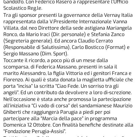
Gandolfo. Con Federico Rasero a rappresentare l’Ufficio
Scolastico Reg.le.
Tra gli sponsor presenti la governance della Vernay Italia
rappresentata dalla V.Presidente Internazionale Vanna
Villata, dal neo Direttore della sede astigiana Mariangela
Ronco, da Mario Iraci (Dir. personale) e Stefania Zanco
(Segreteria generale). Ed ancora Claudio Cerrato
(Responsabile di Salutissima), Carlo Bosticco (Format) e
Sergio Massano (Dim. Sport).
Toccante il ricordo, a poco più di un mese dalla
scomparsa, di Federica Massano, presenti in sala il
marito Alessandro, la figlia Vittoria ed i genitori Franca e
Fiorenzo. Ai quali è stata donata la maglietta ufficiale che
porta “incisa” la scritta “Ciao Fede. Un sorriso tra gli
angeli”. Ed un contributo da devolvere a loro di-screzione.
Nell’occasione è stata anche promossa la partecipazione
all’iniziativa “Ci vado di corsa” del sandamianese Maurizio
Ghiberti che raggiungerà Parugia a piedi per poi
partecipare alla “Marcia della pace” in programma
Domenica 12 Ottobre. Con finalità benefiche destinate alla
“Fondazione Perugia-Assisi”.