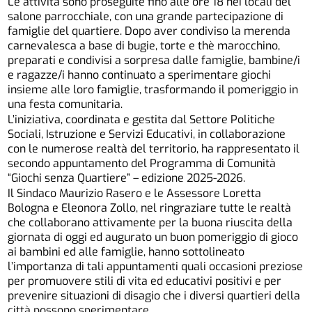
Le attività sono proseguite fino alle ore 18 nei locali del
salone parrocchiale, con una grande partecipazione di
famiglie del quartiere. Dopo aver condiviso la merenda
carnevalesca a base di bugie, torte e thè marocchino,
preparati e condivisi a sorpresa dalle famiglie, bambine/i
e ragazze/i hanno continuato a sperimentare giochi
insieme alle loro famiglie, trasformando il pomeriggio in
una festa comunitaria.
L’iniziativa, coordinata e gestita dal Settore Politiche
Sociali, Istruzione e Servizi Educativi, in collaborazione
con le numerose realtà del territorio, ha rappresentato il
secondo appuntamento del Programma di Comunità
“Giochi senza Quartiere” – edizione 2025-2026.
Il Sindaco Maurizio Rasero e le Assessore Loretta
Bologna e Eleonora Zollo, nel ringraziare tutte le realtà
che collaborano attivamente per la buona riuscita della
giornata di oggi ed augurato un buon pomeriggio di gioco
ai bambini ed alle famiglie, hanno sottolineato
l’importanza di tali appuntamenti quali occasioni preziose
per promuovere stili di vita ed educativi positivi e per
prevenire situazioni di disagio che i diversi quartieri della
città possono sperimentare.