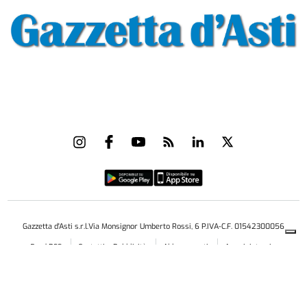
Gazzetta d'Asti s.r.l.Via Monsignor Umberto Rossi, 6 P.IVA-C.F. 01542300056
Feed RSS
Contatti e Pubblicità
Abbonamenti
Amministrazione
trasparente
Norme Editoriali
Privacy Policy
Cookie Policy
Condizioni di Utilizzo