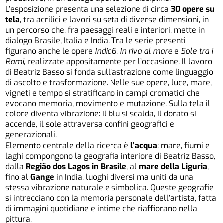
L’esposizione presenta una selezione di circa
30 opere su
tela
, tra acrilici e lavori su seta di diverse dimensioni, in
un percorso che, fra paesaggi reali e interiori, mette in
dialogo Brasile, Italia e India. Tra le serie presenti
figurano anche le opere
India6
,
In riva al mare
e
Sole tra i
Rami
, realizzate appositamente per l’occasione. Il lavoro
di Beatriz Basso si fonda sull’astrazione come linguaggio
di ascolto e trasformazione. Nelle sue opere, luce, mare,
vigneti e tempo si stratificano in campi cromatici che
evocano memoria, movimento e mutazione. Sulla tela il
colore diventa vibrazione: il blu si scalda, il dorato si
accende, il sole attraversa confini geografici e
generazionali.
Elemento centrale della ricerca è
l’acqua
: mare, fiumi e
laghi compongono la geografia interiore di Beatriz Basso,
dalla
Região dos Lagos in Brasile
, al
mare della Liguria
,
fino al
Gange
in India, luoghi diversi ma uniti da una
stessa vibrazione naturale e simbolica. Queste geografie
si intrecciano con la memoria personale dell’artista, fatta
di immagini quotidiane e intime che riaffiorano nella
pittura.