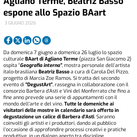
Agliano Terme, Beatriz Basso
espone allo Spazio BAart
3 GIUGNO 2026
Da domenica 7 giugno a domenica 26 luglio lo spazio
culturale
BAart di Agliano Terme
(piazza San Giacomo 2)
ospita “
Geografia interna”
, mostra personale dell’artista
italo-brasiliana
Beatriz Basso
a cura di Carola Del Pizzo,
progetto di Marcia Zoe Ramos. Si tratta del secondo
evento di
“DegustArt”
, rassegna in collaborazione con il
consorzio Barbera d’Asti e Vini del Monferrato che fino a
fine anno prevede una serie di appuntamenti con il
mondo dell’arte e del vino.
Tutte le domeniche
ai
visitatori delle mostre in calendario sarà offerto in
degustazione un calice di Barbera d’Asti
. Saranno
coinvolti gli artisti e i produttori, dando al pubblico
l’occasione di approfondire processi creativi e pratiche
produttive, in un dialogo aperto tra discipline.