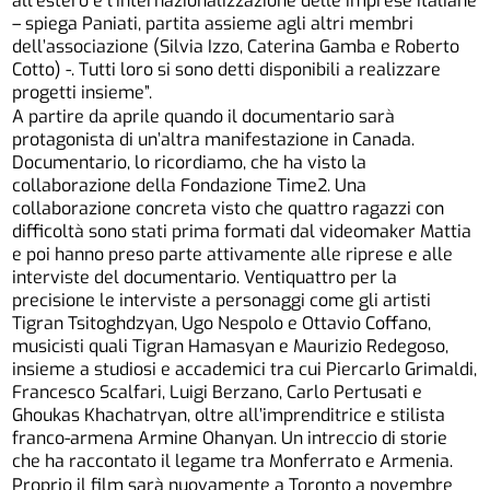
all’estero e l’internazionalizzazione delle imprese italiane
– spiega Paniati, partita assieme agli altri membri
dell’associazione (Silvia Izzo, Caterina Gamba e Roberto
Cotto) -. Tutti loro si sono detti disponibili a realizzare
progetti insieme”.
A partire da aprile quando il documentario sarà
protagonista di un’altra manifestazione in Canada.
Documentario, lo ricordiamo, che ha visto la
collaborazione della Fondazione Time2. Una
collaborazione concreta visto che quattro ragazzi con
difficoltà sono stati prima formati dal videomaker Mattia
e poi hanno preso parte attivamente alle riprese e alle
interviste del documentario. Ventiquattro per la
precisione le interviste a personaggi come gli artisti
Tigran Tsitoghdzyan, Ugo Nespolo e Ottavio Coffano,
musicisti quali Tigran Hamasyan e Maurizio Redegoso,
insieme a studiosi e accademici tra cui Piercarlo Grimaldi,
Francesco Scalfari, Luigi Berzano, Carlo Pertusati e
Ghoukas Khachatryan, oltre all’imprenditrice e stilista
franco-armena Armine Ohanyan. Un intreccio di storie
che ha raccontato il legame tra Monferrato e Armenia.
Proprio il film sarà nuovamente a Toronto a novembre