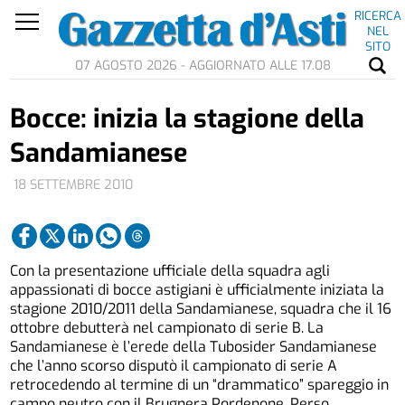
RICERCA
NEL
SITO
07 AGOSTO 2026 - AGGIORNATO ALLE 17.08
Bocce: inizia la stagione della
Sandamianese
18 SETTEMBRE 2010
Con la presentazione ufficiale della squadra agli
appassionati di bocce astigiani è ufficialmente iniziata la
stagione 2010/2011 della Sandamianese, squadra che il 16
ottobre debutterà nel campionato di serie B. La
Sandamianese è l’erede della Tubosider Sandamianese
che l’anno scorso disputò il campionato di serie A
retrocedendo al termine di un “drammatico” spareggio in
campo neutro con il Brugnera Pordenone. Perso