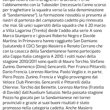
l’abbinamento con la Tubosider (necessario l’anno scorso
per traghettare la squadra verso la sola denominazione
di “Sandamianese”), la formazione rossoblù si presenta ai
nastri di partenza del campionato cadetto più rinnovata
che mai. Gli unici superstiti della squadra che il 20 marzo
a Villa Lagarina (Trento) diede l’addio alla serie A sono
Marco Giunipero e i giovani Roberto Negro e Davide
Martina. In Primavera hanno raggiunto San Damiano
(salutando il CDC) Sergio Masiero e Renato Cerrano che
con la casacca della Sandamianese hanno partecipato
alla Coppa Italia categoria A 2010. I volti nuovi della
stagione 2010/2011 sono quelli di Mauro Torchio, Stefano
Zunino, Domenico (Dino) Gencarelli, Pier Franco Pittarelli,
Dario Frencia, Lorenzo Martina, Paolo Veglio e, in parte,
Piero Pozzo. Zunino, Frencia e Veglio provengono dal
Veloce Club Pinerolo, Gencarelli e Pittarelli dalla
Chierese, Torchio dal Beinette, Lorenzo Martina (fratello
di Davide) dall’Auxilium Saluzzo. Nella passata stagione
Pozzo ha giocato per la Sandamianese nei tornei
provinciali e grazie ai suoi buoni risultati è stato
promosso nella categoria cadetta. Anche Masiero