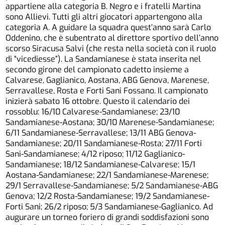
appartiene alla categoria B. Negro e i fratelli Martina
sono Allievi. Tutti gli altri giocatori appartengono alla
categoria A. A guidare la squadra quest’anno sarà Carlo
Oddenino, che è subentrato al direttore sportivo dell’anno
scorso Siracusa Salvi (che resta nella società con il ruolo
di “vicediesse”). La Sandamianese è stata inserita nel
secondo girone del campionato cadetto insieme a
Calvarese, Gaglianico, Aostana, ABG Genova, Marenese,
Serravallese, Rosta e Forti Sani Fossano. Il campionato
inizierà sabato 16 ottobre. Questo il calendario dei
rossoblu: 16/10 Calvarese-Sandamianese; 23/10
Sandamianese-Aostana; 30/10 Marenese-Sandamianese;
6/11 Sandamianese-Serravallese; 13/11 ABG Genova-
Sandamianese; 20/11 Sandamianese-Rosta; 27/11 Forti
Sani-Sandamianese; 4/12 riposo; 11/12 Gaglianico-
Sandamianese; 18/12 Sandamianese-Calvarese; 15/1
Aostana-Sandamianese; 22/1 Sandamianese-Marenese;
29/1 Serravallese-Sandamianese; 5/2 Sandamianese-ABG
Genova; 12/2 Rosta-Sandamianese; 19/2 Sandamianese-
Forti Sani; 26/2 riposo; 5/3 Sandamianese-Gaglianico. Ad
augurare un torneo foriero di grandi soddisfazioni sono